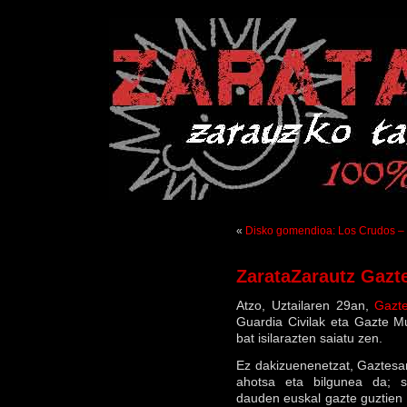
«
Disko gomendioa: Los Crudos – 
ZarataZarautz Gazt
Atzo, Uztailaren 29an,
Gazt
Guardia Civilak eta Gazte M
bat isilarazten saiatu zen.
Ez dakizuenenetzat, Gaztesa
ahotsa eta bilgunea da; si
dauden euskal gazte guztien 