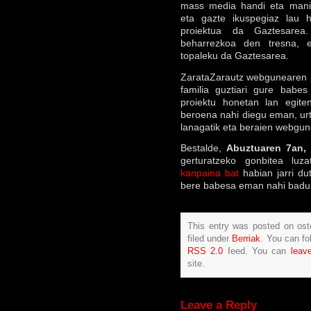
mass media handi eta manipu
eta gazte ikuspegiaz lau 
proiektua da Gaztesarea.
beharrezkoa den tresna, e
topaleku da Gaztesarea.
ZarataZarautz webgunearen par
familia guztiari gure babe
proiektu honetan lan egite
beroena nahi diegu eman, urt
lanagatik eta beraien webgun
Bestalde,
Abuztuaren 7an,
gerturatzeko gonbitea luz
kanpaina bat
habian jarri du
bere babesa eman nahi badu
This entry was posted on ost
filed under
Berriak
. You can fo
RSS 2.0
feed. You can
leav
site.
Leave a Reply