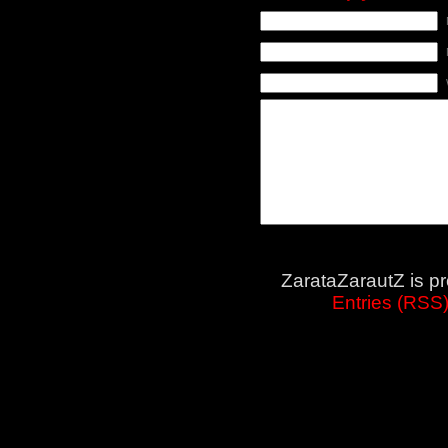
ZarataZarautZ is p
Entries (RSS