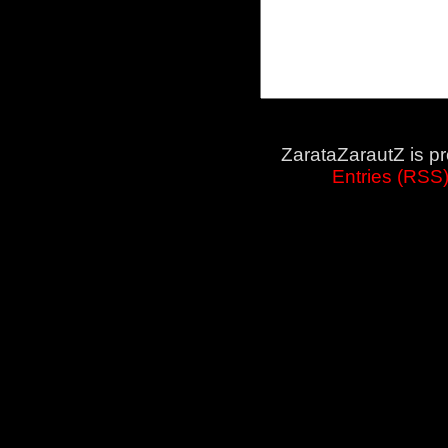
ZarataZarautZ is p
Entries (RSS