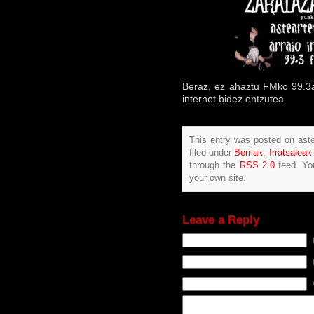
Beraz, ez ahaztu FMko 99.3a
internet bidez entzutea
This entry was posted on aste
filed under
Berriak
,
Irratsaioak
through the
RSS 2.0
feed. Y
your own site.
Leave a Reply