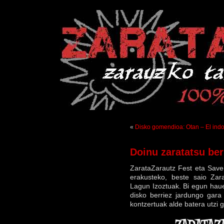
«
Disko gomendioa: Otan – El ind
Doinu zaratatsu ber
ZarataZarautz Fest eta Save
erakusteko, beste saio Zar
Lagun Izoztuak. Bi egun hau
disko berriez jardungo gara
kontzertuak alde batera utzi 