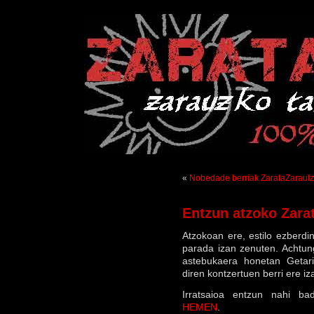
«
Nobedade berriak ZarataZaraut
Entzun atzoko Zarat
Atzokoan ere, estilo ezberd
parada izan zenuten. Achtun
astebukaera honetan Getar
diren kontzertuen berri ere i
Irratsaioa entzun nahi b
HEMEN
.