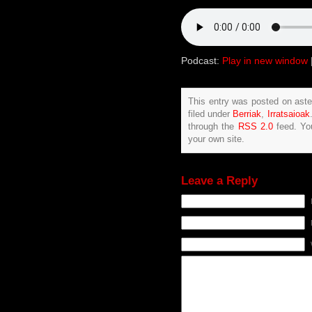
Podcast:
Play in new window
This entry was posted on ast
filed under
Berriak
,
Irratsaioak
through the
RSS 2.0
feed. Y
your own site.
Leave a Reply