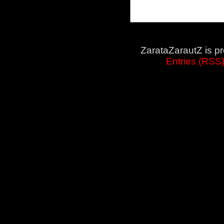
ZarataZarautZ is p
Entries (RSS