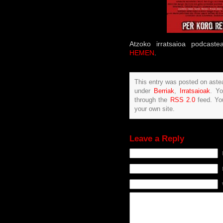
Atzoko irratsaioa podcaste
HEMEN
.
This entry was posted on astea
under
Berriak
,
Irratsaioak
. Yo
through the
RSS 2.0
feed. Y
your own site.
Leave a Reply