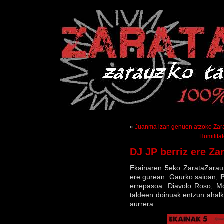
«
Juanma izan genuen atzoko Zara
Humilita
DJ JP berriz ere Za
Ekainaren 5eko ZarataZaraut
ere gurean. Gaurko saioan,
P
errepasoa. Diavolo Roso, M
taldeen doinuak entzun ahalk
aurrera.