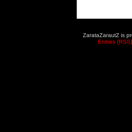
ZarataZarautZ is p
Entries (RSS