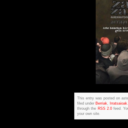
This entry was posted on ast
filed under
Berriak
,
Irratsaioak
through the
RSS 2.0
feed. Y
your own site.