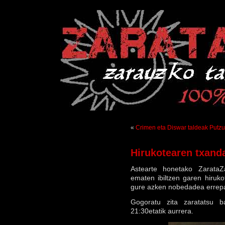
«
Crimen eta Diswar taldeak Putz
Hirukotearen txand
Astearte honetako ZarataZ
ematen ibiltzen garen hiruk
gure azken nobedadea errepasa
Gogoratu zita zaratatsu b
21:30etatik aurrera.