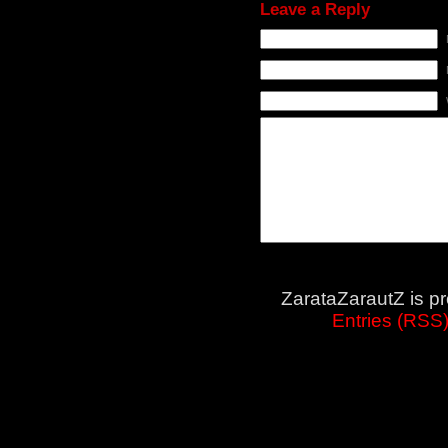
Leave a Reply
ZarataZarautZ is p
Entries (RSS