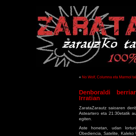
«
No Wolf, Columna eta Marmol ta
Denboraldi berria
Irratian
ZarataZarautz saioaren denb
Asteartero eta 21:30etatik a
egiten.
Aste honetan, udan lorturi
Obediencia, Satelite, Kaleko