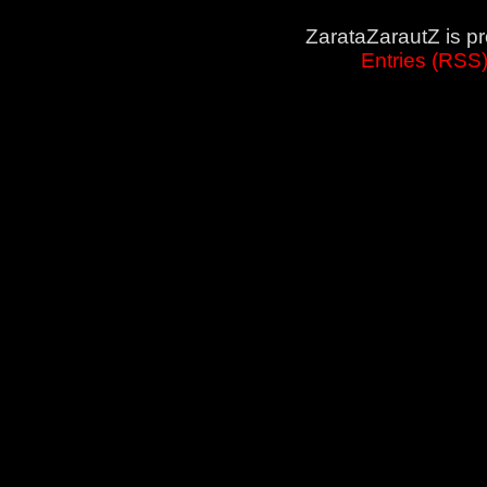
ZarataZarautZ is p
Entries (RSS