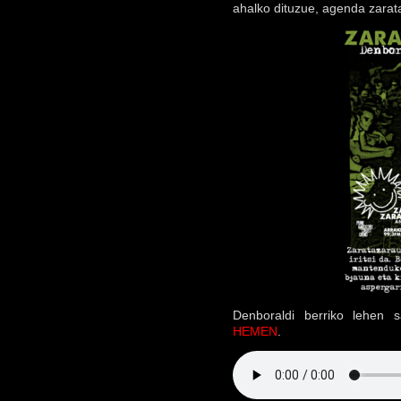
ahalko dituzue, agenda zarat
Denboraldi berriko lehen s
HEMEN
.