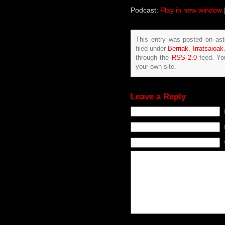
Podcast:
Play in new window
This entry was posted on ast
filed under
Berriak
,
Irratsaioak
through the
RSS 2.0
feed. Y
your own site.
Leave a Reply