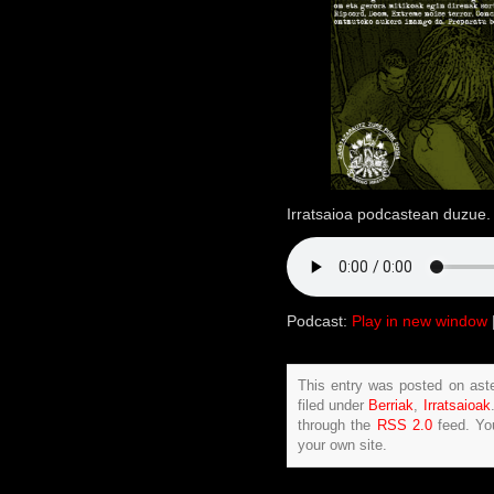
Irratsaioa podcastean duzue. 
Podcast:
Play in new window
This entry was posted on aste
filed under
Berriak
,
Irratsaioak
through the
RSS 2.0
feed. Y
your own site.