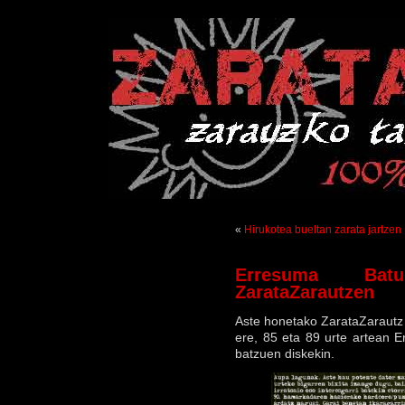
«
Hirukotea bueltan zarata jartzen
Erresuma Bat
ZarataZarautzen
Aste honetako ZarataZarautz i
ere, 85 eta 89 urte artean E
batzuen diskekin.