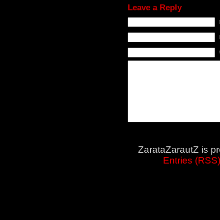
Leave a Reply
ZarataZarautZ is p
Entries (RSS