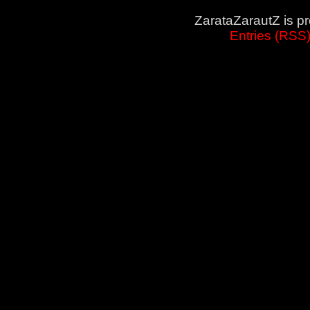
ZarataZarautZ is p
Entries (RSS