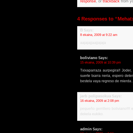
response
, or
trackback
from yo
4 Responses to “Mehatx
B
Says:
8 ekaina, 2009 at 9:22 am
aajajajjaajjajaja
boliviano
Says:
15 ekaina, 2009 at 10:39 pm
Txixaparraza aurpegira!! Joder,
suerte txarra neria, espero det
bestela vaya regreso de mierda….
jerb polipasokua
Says:
16 ekaina, 2009 at 2:08 pm
pequeño gerrillero boliviano!!!!
dekela eukiko.
admin
Says: