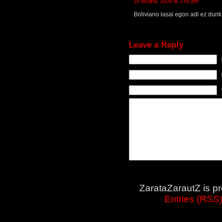
16 ekaina, 2009 at 2:56 pm
Boliviano lasai egon adi ez dunk
Leave a Reply
ZarataZarautZ is p
Entries (RSS