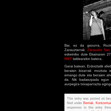
Bai, ez da gezurra, Roc
Zarauztarrak.
Zarauzko San
eskeiniko dute Ekainaren 27
MKT
taldearekin batera..
Garai batean, Erdoiztatik afe
beraien bizarrak moztuta e
emango dute eta beraien aho
da. Nik badaezpada egun h
aurpegira txixaparrazta eging
This entry was posted on lar
filed under
Berriak
,
Kontzertu
responses to this entry thr