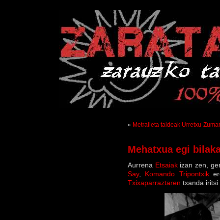
«
Metralleta taldeak Urretxu-Zuma
Mehatxua egi bilak
Aurrena
Etsaiak
izan zen, ge
Say
,
Komando Tripontxik
er
Txixaparraztaren
txanda iritsi