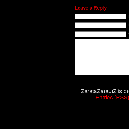
Leave a Reply
ZarataZarautZ is p
Entries (RSS