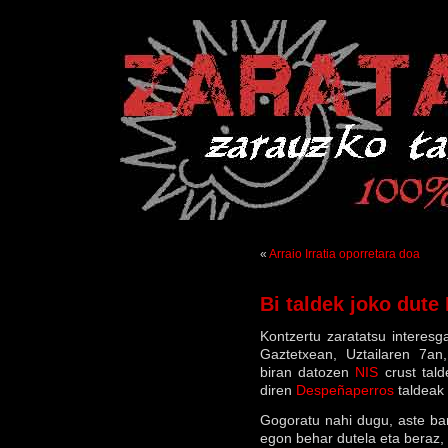
«
Arraio Irratia oporretara doa
Bi taldek joko dute
Kontzertu zaratatsu interes
Gaztetxean, Uztailaren 7an,
biran datozen
NIS
crust tald
diren
Despeñaperros
taldeak 
Gogoratu nahi dugu, aste ba
egon behar dutela eta beraz, 