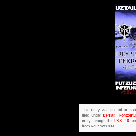
This entry was posted on ast
filed under
Berriak
,
Kontzert
entry through the
RSS 2.0
fee
from your own site.