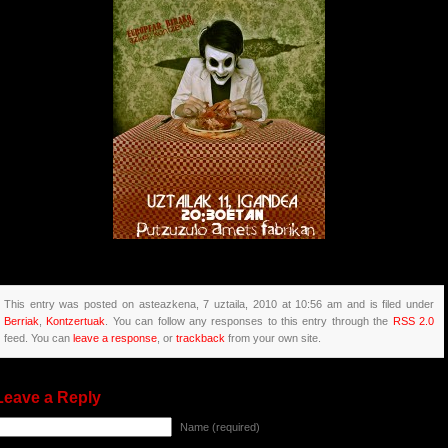
This entry was posted on asteazkena, 7 uztaila, 2010 at 10:56 am and is filed under
Berriak
,
Kontzertuak
. You can follow any responses to this entry through the
RSS 2.0
feed. You can
leave a response
, or
trackback
from your own site.
Leave a Reply
Name (required)