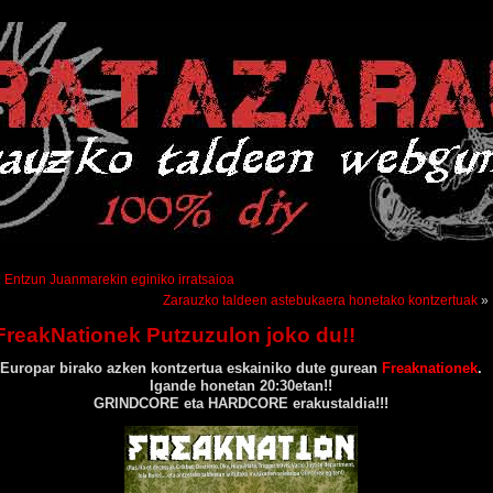
«
Entzun Juanmarekin eginiko irratsaioa
Zarauzko taldeen astebukaera honetako kontzertuak
»
FreakNationek Putzuzulon joko du!!
Europar birako azken kontzertua eskainiko dute gurean
Freaknationek
.
Igande honetan 20:30etan!!
GRINDCORE eta HARDCORE erakustaldia!!!