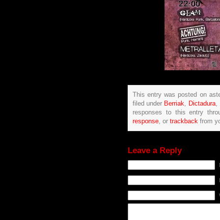
This entry was posted on ast
filed under
Berriak
,
Dictadura
,
responses to this entry thr
response
, or
trackback
from yo
Leave a Reply