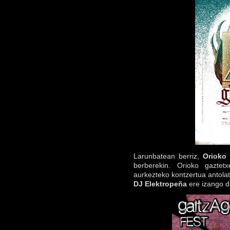
Larunbatean berriz,
Orioko
berberekin. Orioko gaztet
aurkezteko kontzertua antolat
DJ Elektropeña
ere izango di