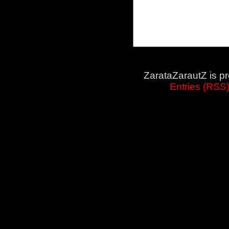
ZarataZarautZ is p
Entries (RSS