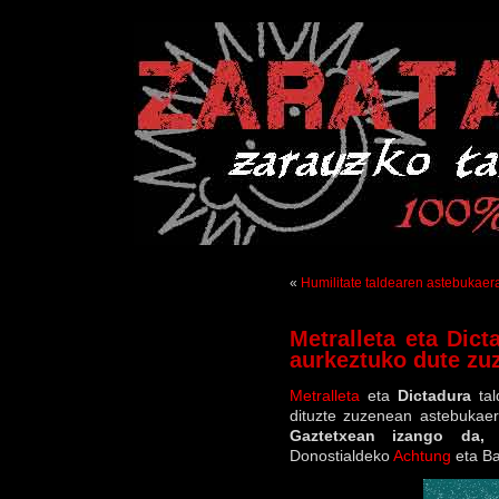
«
Humilitate taldearen astebukaer
Metralleta eta Dict
aurkeztuko dute zu
Metralleta
eta
Dictadura
tal
dituzte zuzenean astebukae
Gaztetxean izango da, 
Donostialdeko
Achtung
eta B