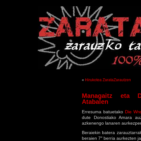
«
Hirukotea ZarataZarautzen
Managaitz eta D
Atabalen
Erresuma batuetako
Die Wr
dute Donostiako Amara auz
azkenengo lanaren aurkezpen
Beraiekin batera zarauztarra
beraien 7″ berria aurkezten ja