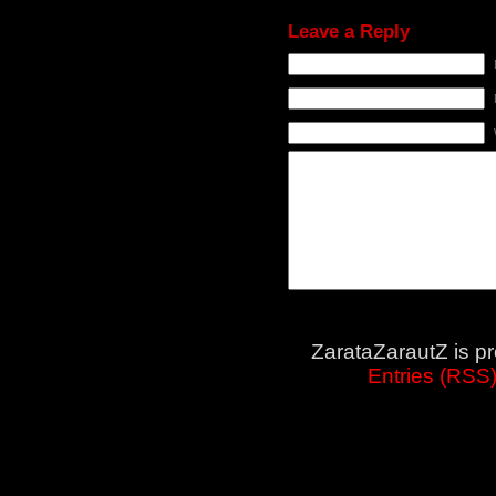
Leave a Reply
ZarataZarautZ is p
Entries (RSS