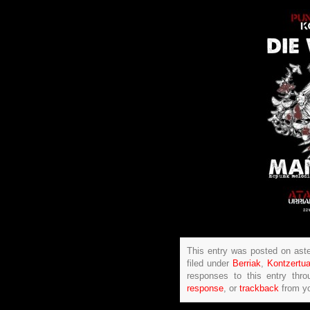
This entry was posted on ast
filed under
Berriak
,
Kontzertu
responses to this entry thr
response
, or
trackback
from yo