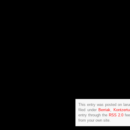
This entry was posted on lar
filed under
Berriak
,
Kontzert
entry through the
RSS 2.0
fee
from your own site.