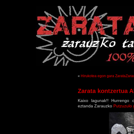
«
Hirukotea egon gara ZarataZara
Zarata kontzertua 
Kaixo lagunak!! Hurrengo 
eztanda Zarauzko
Putzuzulo 