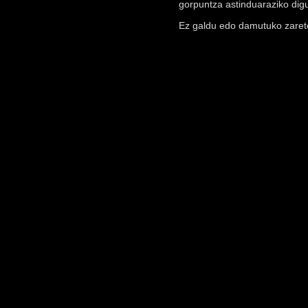
gorpuntza astinduaraziko dig
Ez galdu edo damutuko zaret