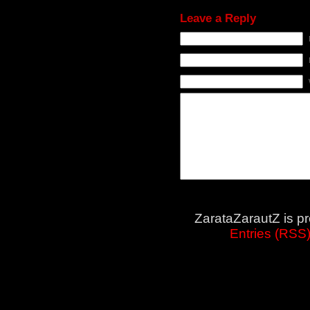
Leave a Reply
ZarataZarautZ is p
Entries (RSS