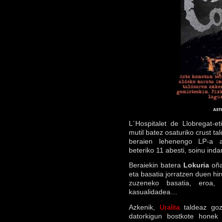
L´Hospitalet de Llobregat-e
mutil batez osaturiko crust ta
beraien lehenengo LP-a au
beteriko 11 abesti, soinu inda
Beraiekin batera
Lokuria
oña
eta basatia jorratzen duen hi
zuzeneko basatia, eroa, 
kasualidadea…
Azkenik,
Uralita
taldeaz goz
datorkigun bostkote honek